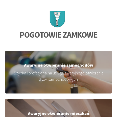
POGOTOWIE ZAMKOWE
Awaryjne otwieranie samochodów
Szybka i profesjonalna usługa awaryjnego otwierania
drzwi samochodowych.
Awaryjne otwieranie mieszkań