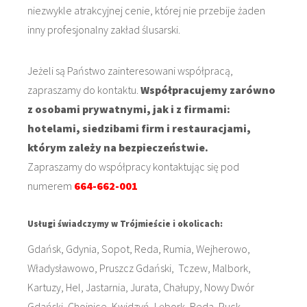
niezwykle atrakcyjnej cenie, której nie przebije żaden
inny profesjonalny zakład ślusarski.
Jeżeli są Państwo zainteresowani współpracą,
zapraszamy do kontaktu.
Współpracujemy zarówno
z osobami prywatnymi, jak i z firmami:
hotelami, siedzibami firm i restauracjami,
którym zależy na bezpieczeństwie.
Zapraszamy do współpracy kontaktując się pod
numerem
664-662-001
Usługi świadczymy w Trójmieście i okolicach:
Gdańsk, Gdynia, Sopot, Reda, Rumia, Wejherowo,
Władysławowo, Pruszcz Gdański, Tczew, Malbork,
Kartuzy, Hel, Jastarnia, Jurata, Chałupy, Nowy Dwór
Gdański, Chojnice, Kwidzyń, Lębork, Reda, Puck