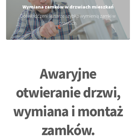
Wymiana zamków w drzwiach mieszkań
Doświadczeni ślusarze szybko wymienią zamki w
drzwiach.
Awaryjne
otwieranie drzwi,
wymiana i montaż
zamków.