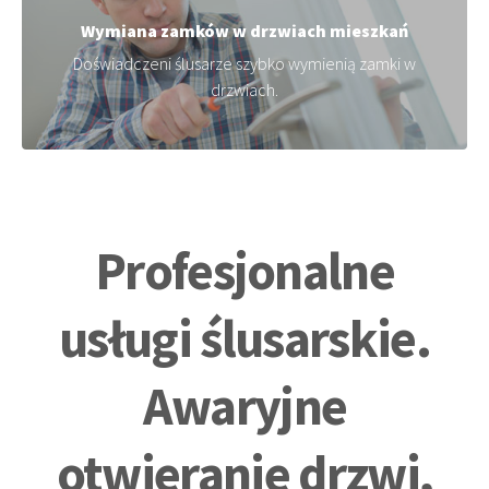
Wymiana zamków w drzwiach mieszkań
Doświadczeni ślusarze szybko wymienią zamki w
drzwiach.
Profesjonalne
usługi ślusarskie.
Awaryjne
otwieranie drzwi,