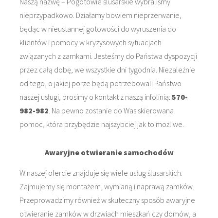
Naszą nazwę – Pogotowie ślusarskie wybraliśmy
nieprzypadkowo. Działamy bowiem nieprzerwanie,
będąc w nieustannej gotowości do wyruszenia do
klientów i pomocy w kryzysowych sytuacjach
związanych z zamkami. Jesteśmy do Państwa dyspozycji
przez całą dobę, we wszystkie dni tygodnia. Niezależnie
od tego, o jakiej porze będą potrzebowali Państwo
naszej usługi, prosimy o kontakt z naszą infolinią:
570-
982-982
. Na pewno zostanie do Was skierowana
pomoc, która przybędzie najszybciej jak to możliwe.
Awaryjne otwieranie samochodów
W naszej ofercie znajduje się wiele usług ślusarskich.
Zajmujemy się montażem, wymianą i naprawą zamków.
Przeprowadzimy również w skuteczny sposób awaryjne
otwieranie zamków w drzwiach mieszkań czy domów, a