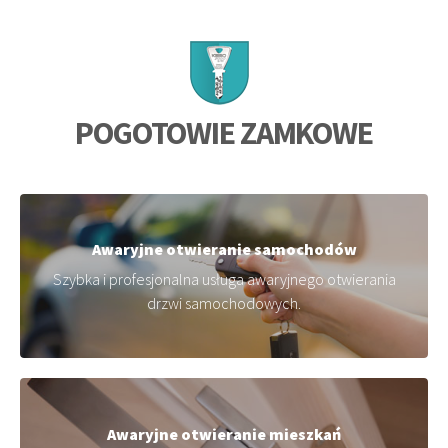
POGOTOWIE ZAMKOWE
Awaryjne otwieranie samochodów
Szybka i profesjonalna usługa awaryjnego otwierania
drzwi samochodowych.
Awaryjne otwieranie mieszkań